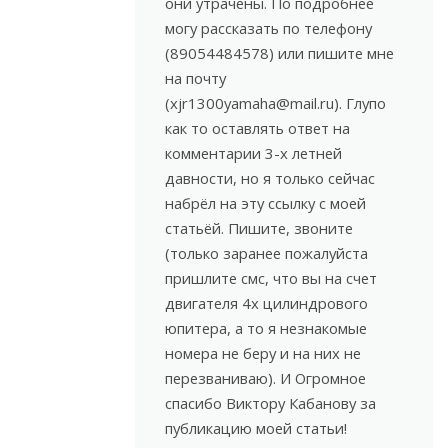
они утрачены. По подробнее
могу рассказать по телефону
(89054484578) или пишите мне
на почту
(xjr1300yamaha@mail.ru). Глупо
как то оставлять ответ на
комментарии 3-х летней
давности, но я только сейчас
набрёл на эту ссылку с моей
статьёй. Пишите, звоните
(только заранее пожалуйста
пришлите смс, что вы на счет
двигателя 4х цилиндрового
юпитера, а то я незнакомые
номера не беру и на них не
перезваниваю). И Огромное
спасибо Виктору Кабанову за
публикацию моей статьи!