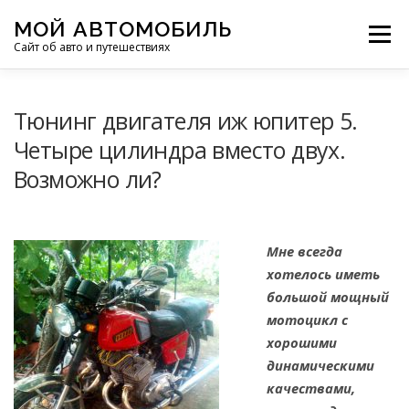
Перейти
МОЙ АВТОМОБИЛЬ
к
Меню
Сайт об авто и путешествиях
содержимому
ПУТЕШЕСТВИЯ
ДЕЛИМСЯ ОПЫТОМ
Тюнинг двигателя иж юпитер 5.
Четыре цилиндра вместо двух.
Возможно ли?
МОТОЦИКЛЫ
ЭТО ИНТЕРЕСНО
ФОТООТЧЕТЫ
ОСТАЛЬНОЕ
Мне всегда
хотелось иметь
большой мощный
мотоцикл с
хорошими
динамическими
качествами,