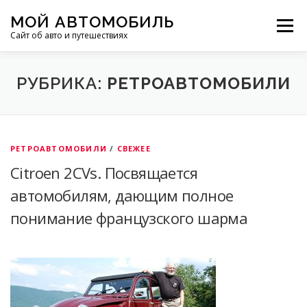
Перейти
МОЙ АВТОМОБИЛЬ
к
Меню
Сайт об авто и путешествиях
содержимому
ПУТЕШЕСТВИЯ
ДЕЛИМСЯ ОПЫТОМ
РУБРИКА:
РЕТРОАВТОМОБИЛИ
МОТОЦИКЛЫ
ЭТО ИНТЕРЕСНО
РЕТРОАВТОМОБИЛИ
/
СВЕЖЕЕ
Citroеn 2CVs. Посвящается
ФОТООТЧЕТЫ
ОСТАЛЬНОЕ
автомобилям, дающим полное
понимание французского шарма