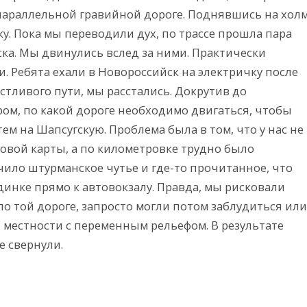
о параллельной гравийной дороге. Поднявшись на хол
ку. Пока мы переводили дух, по трассе прошла пара
ка. Мы двинулись вслед за ними. Практически
. Ребята ехали в Новороссийск на электричку после
астливого пути, мы расстались. Докрутив до
ом, по какой дороге необходимо двигаться, чтобы
ем на Шапсугскую. Проблема была в том, что у нас не
овой карты, а по километровке трудно было
чило штурманское чутье и где-то прочитанное, что
динке прямо к автовокзалу. Правда, мы рисковали
 по той дороге, запросто могли потом заблудиться или
 местности с переменным рельефом. В результате
е свернули.