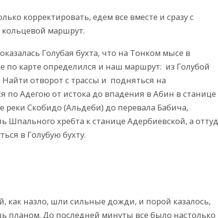
ько корректировать, едем все вместе и сразу с
м кольцевой маршрут.
казалась Голубая бухта, что на Тонком мысе в
же по карте определился и наш маршрут: из Голубой
. Найти отворот с трассы и подняться на
я по Адегою от истока до впадения в Абин в станице
е реки Скобидо (Альдеби) до перевала Бабича,
ль Шпального хребта к станице Адербиевской, а отту
ться в Голубую бухту.
 как назло, шли сильные дожди, и порой казалось,
ишь планом. До последней минуты все было настолько