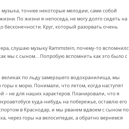
то музыка, точнее некоторые мелодии, сами собой
изни. По жизни я непоседа, не могу долго сидеть на
до бесконечности. Круг, который разорвать очень
тера, слушаю музыку Rammstein, почему-то вспомнилс
 как мы с сыном… Попробую вспомнить как это было с
на великах по льду замерзшего водохранилища, мы
 горы к морю. Понимали, что летом, когда наступят
ей – не для наших характеров. Планировали, что я
кроавтобусе куда-нибудь на побережье, оставлю его
спортом в Краснодар, и мы рванем вдвоем с сыном по
ха, через горы на велосипедах, а обратно вернемся