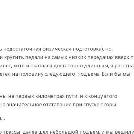
сь недостаточная физическая подготовка), но,
и крутить педали на самых низких передачах вверх п
ринес, хотя и оказался достаточно длинным, я разогн
летел на половину следующего подъема. Если бы мы
ены на первых километрах пути, и к концу этого
а значительное отставание при спуске с горы.
ы…
о трассы, далее шел небольшой подъем, и мы решил