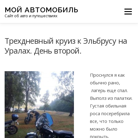
Перейти
МОЙ АВТОМОБИЛЬ
к
Меню
Сайт об авто и путешествиях
содержимому
ПУТЕШЕСТВИЯ
ДЕЛИМСЯ ОПЫТОМ
Трехдневный круиз к Эльбрусу на
Уралах. День второй.
МОТОЦИКЛЫ
ЭТО ИНТЕРЕСНО
Проснулся я как
ФОТООТЧЕТЫ
ОСТАЛЬНОЕ
обычно рано,
лагерь еще спал.
Выполз из палатки.
Густая обильная
роса посеребрила
все, что только
можно было
покрыть.