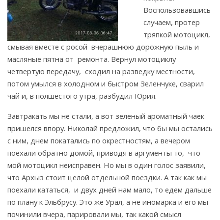
Воспользовавшись
случаем, протер
тряпкой мотоцикл,
смывая вместе с росой вчерашнюю дорожную пыль и
масляные пятна от ремонта. Вернул мотоциклу
четвертую передачу, сходил на разведку местности,
потом умылся в холодном и быстром Зеленчуке, сварил
чай и, в полшестого утра, разбудил Юрия.
Завтракать мы не стали, а вот зеленый ароматный чаек
пришелся впору. Николай предложил, что бы мы остались
с ним, днем покатались по окрестностям, а вечером
поехали обратно домой, приводя в аргументы то, что
мой мотоцикл неисправен. Но мы в один голос заявили,
что Архыз стоит целой отдельной поездки. А так как мы
поехали кататься, и двух дней нам мало, то едем дальше
по плану к Эльбрусу. Это же Урал, а не иномарка и его мы
починили вчера, парировали мы, так какой смысл