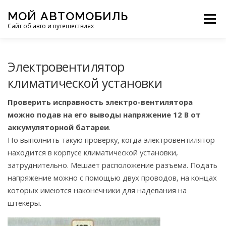
Перейти
МОЙ АВТОМОБИЛЬ
к
Меню
Сайт об авто и путешествиях
содержимому
ПУТЕШЕСТВИЯ
ДЕЛИМСЯ ОПЫТОМ
Электровентилятор
климатической установки
МОТОЦИКЛЫ
ЭТО ИНТЕРЕСНО
Проверить исправность электро-вентилятора
можно подав на его выводы напряжение 12 В от
аккумуляторной батареи
.
ФОТООТЧЕТЫ
ОСТАЛЬНОЕ
Но выполнить такую проверку, когда электровентилятор
находится в корпусе климатической установки,
затруднительно. Мешает расположение разъема. Подать
напряжение можно с помощью двух проводов, на концах
которых имеются наконечники для надевания на
штекеры.