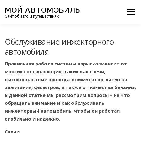
Перейти
МОЙ АВТОМОБИЛЬ
к
Меню
Сайт об авто и путешествиях
содержимому
ПУТЕШЕСТВИЯ
ДЕЛИМСЯ ОПЫТОМ
Обслуживание инжекторного
автомобиля
МОТОЦИКЛЫ
ЭТО ИНТЕРЕСНО
Правильная работа системы впрыска зависит от
многих составляющих, таких как свечи,
высоковольтные провода, коммутатор, катушка
ФОТООТЧЕТЫ
ОСТАЛЬНОЕ
зажигания, фильтров, а также от качества бензина.
В данной статье мы рассмотрим вопросы – на что
обращать внимание и как обслуживать
инжекторный автомобиль, чтобы он работал
стабильно и надежно.
Свечи