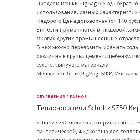
Продаем мешки BigBag Б У однократно
использования, разных характеристик 
Недорого Цена договорная (от 140 рубл
Биг-бэги применяются в пищевой, хими
многих других промышленных отрасля
В них можно перевозить, хранить соль,
различные крупы, цемент, щебенку, пе
сухого, сыпучего материала.
Мешки Биг-бэги (BigBag, МКР, Мягкие ко
ОБЪЯВЛЕНИЯ
/
РАЗНОЕ
Теплоносители Schultz S750 Ки
Schultz S750 является втермически ст
синтетической, жидкостью для теплопе
коксования в системе, отличающейся