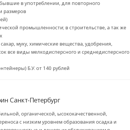
 бывшие в употреблении, для повторного
и размеров
ей)
ческой промышленности; в строительстве, а так же
х
 сахар, муку, химические вещества, удобрения,
сок все виды мелкодисперсного и среднедисперсного
нтейнеры) Б.У. от 140 рублей
рин Санкт-Петербург
абильной, органической, ысококачественной,
реноса с низким уровнем образования осадка и
 долговечностью и дешевым обслуживанием в