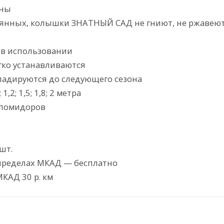
тны
вянных, колышки ЗНАТНЫЙ САД не гниют, не ржавеют
в использовании
гко устанавливаются
кладируются до следующего сезона
1,2; 1,5; 1,8; 2 метра
 помидоров
шт.
в пределах МКАД — бесплатно
МКАД 30 р. км