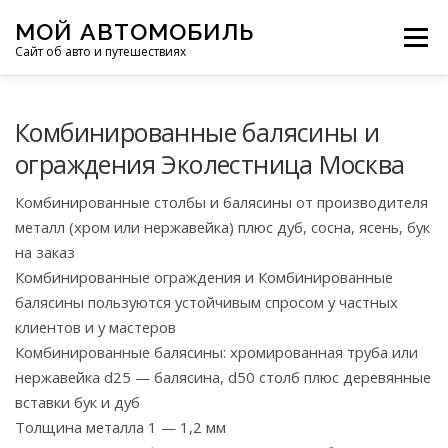
Перейти
МОЙ АВТОМОБИЛЬ
к
Меню
Сайт об авто и путешествиях
содержимому
ПУТЕШЕСТВИЯ
ДЕЛИМСЯ ОПЫТОМ
Комбинированные балясины и
ограждения Эколестница Москва
МОТОЦИКЛЫ
ЭТО ИНТЕРЕСНО
Комбинированные столбы и балясины от производителя
металл (хром или нержавейка) плюс дуб, сосна, ясень, бук
на заказ
ФОТООТЧЕТЫ
ОСТАЛЬНОЕ
Комбинированные ограждения и Комбинированные
балясины пользуются устойчивым спросом у частных
клиентов и у мастеров
Комбинированные балясины: хромированная труба или
нержавейка d25 — балясина, d50 столб плюс деревянные
вставки бук и дуб
Толщина металла 1 — 1,2 мм