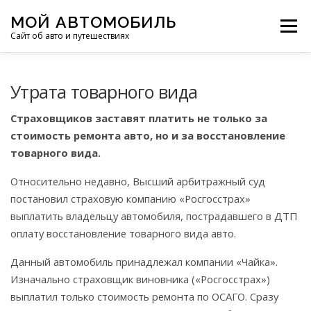
Перейти
МОЙ АВТОМОБИЛЬ
к
Меню
Сайт об авто и путешествиях
содержимому
ПУТЕШЕСТВИЯ
ДЕЛИМСЯ ОПЫТОМ
Утрата товарного вида
Страховщиков заставят платить не только за
МОТОЦИКЛЫ
ЭТО ИНТЕРЕСНО
стоимость ремонта авто, но и за восстановление
товарного вида.
Относительно недавно, Высший арбитражный суд
ФОТООТЧЕТЫ
ОСТАЛЬНОЕ
постановил страховую компанию «Росгосстрах»
выплатить владельцу автомобиля, пострадавшего в ДТП
оплату восстановление товарного вида авто.
Данный автомобиль принадлежал компании «Чайка».
Изначально страховщик виновника («Росгосстрах»)
выплатил только стоимость ремонта по ОСАГО. Сразу