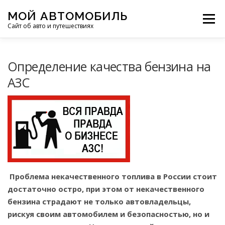
Перейти
МОЙ АВТОМОБИЛЬ
к
Меню
Сайт об авто и путешествиях
содержимому
ПУТЕШЕСТВИЯ
ДЕЛИМСЯ ОПЫТОМ
Определение качества бензина на
АЗС
МОТОЦИКЛЫ
ЭТО ИНТЕРЕСНО
ФОТООТЧЕТЫ
ОСТАЛЬНОЕ
Проблема некачественного топлива в Рос­сии стоит
достаточно остро, при этом от нека­чественного
бензина страдают не только автовладельцы,
рискуя своим автомобилем и без­опасностью, но и