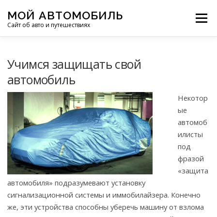
Перейти
МОЙ АВТОМОБИЛЬ
к
Меню
Сайт об авто и путешествиях
содержимому
ПУТЕШЕСТВИЯ
ДЕЛИМСЯ ОПЫТОМ
Учимся защищать свой
автомобиль
МОТОЦИКЛЫ
ЭТО ИНТЕРЕСНО
Некотор
ые
автомоб
ФОТООТЧЕТЫ
ОСТАЛЬНОЕ
илисты
под
фразой
«защита
автомобиля» подразумевают установку
сигнализационной системы и иммобилайзера. Конечно
же, эти устройства способны уберечь машину от взлома