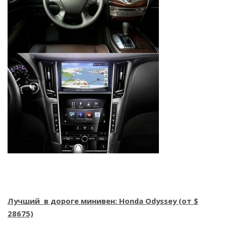
Лучший в дороге минивен: Honda Odyssey (от $
28675)