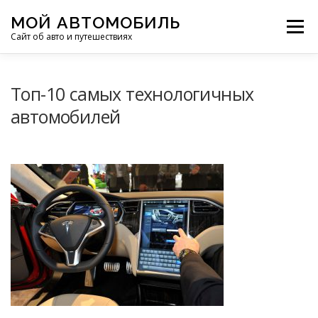
Перейти
МОЙ АВТОМОБИЛЬ
к
Меню
Сайт об авто и путешествиях
содержимому
ПУТЕШЕСТВИЯ
ДЕЛИМСЯ ОПЫТОМ
Топ-10 самых технологичных
автомобилей
МОТОЦИКЛЫ
ЭТО ИНТЕРЕСНО
ФОТООТЧЕТЫ
ОСТАЛЬНОЕ