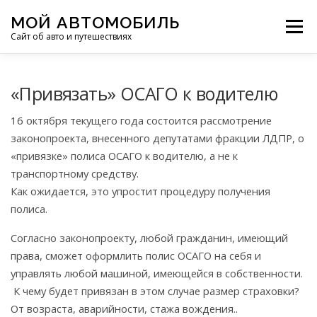
Перейти
МОЙ АВТОМОБИЛЬ
к
Меню
Сайт об авто и путешествиях
содержимому
ПУТЕШЕСТВИЯ
ДЕЛИМСЯ ОПЫТОМ
«Привязать» ОСАГО к водителю
16 октября текущего года состоится рассмотрение
МОТОЦИКЛЫ
ЭТО ИНТЕРЕСНО
законопроекта, внесенного депутатами фракции ЛДПР, о
«привязке» полиса ОСАГО к водителю, а не к
транспортному средству.
ФОТООТЧЕТЫ
ОСТАЛЬНОЕ
Как ожидается, это упростит процедуру получения
полиса.
Согласно законопроекту, любой гражданин, имеющий
права, сможет оформлить полис ОСАГО на себя и
управлять любой машиной, имеющейся в собственности.
К чему будет привязан в этом случае размер страховки?
От возраста, аварийности, стажа вождения..