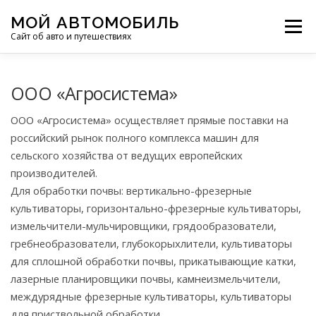
Перейти
МОЙ АВТОМОБИЛЬ
к
Меню
Сайт об авто и путешествиях
содержимому
ПУТЕШЕСТВИЯ
ДЕЛИМСЯ ОПЫТОМ
ООО «Агросистема»
ООО «Агросистема» осуществляет прямые поставки на
МОТОЦИКЛЫ
ЭТО ИНТЕРЕСНО
российский рынок полного комплекса машин для
сельского хозяйства от ведущих европейских
производителей.
ФОТООТЧЕТЫ
ОСТАЛЬНОЕ
Для обработки почвы: вертикально-фрезерные
культиваторы, горизонтально-фрезерные культиваторы,
измельчители-мульчировщики, грядообразователи,
гребнеобразователи, глубокорыхлители, культиваторы
для сплошной обработки почвы, прикатывающие катки,
лазерные планировщики почвы, камнеизмельчители,
междурядные фрезерные культиваторы, культиваторы
для приствольной обработки