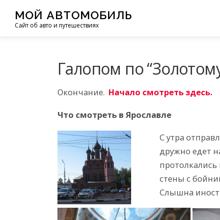
Перейти
МОЙ АВТОМОБИЛЬ
к
Сайт об авто и путешествиях
содержимому
Галопом по “Золотом
Окончание.
Начало смотреть здесь.
Что смотреть в Ярославле
С утра отправ
дружно едет н
протолкались 
стены с бойни
Слышна иностр