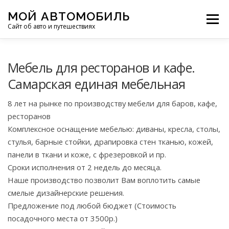
Перейти
МОЙ АВТОМОБИЛЬ
к
Меню
Сайт об авто и путешествиях
содержимому
ПУТЕШЕСТВИЯ
ДЕЛИМСЯ ОПЫТОМ
Мебель для ресторанов и кафе.
Самарская единая мебельная
МОТОЦИКЛЫ
ЭТО ИНТЕРЕСНО
8 лет на рынке по производству мебели для баров, кафе,
ресторанов
Комплексное оснащение мебелью: диваны, кресла, столы,
ФОТООТЧЕТЫ
ОСТАЛЬНОЕ
стулья, барные стойки, драпировка стен тканью, кожей,
панели в ткани и коже, с фрезеровкой и пр.
Сроки исполнения от 2 недель до месяца.
Наше производство позволит Вам воплотить самые
смелые дизайнерские решения.
Предложение под любой бюджет (Стоимость
посадочного места от 3500р.)