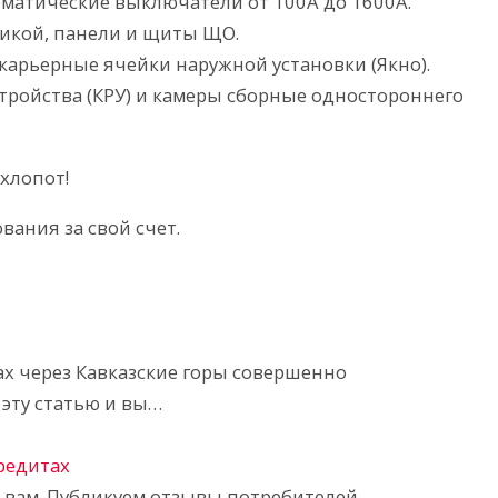
матические выключатели от 100А до 1600А.
икой, панели и щиты ЩО.
 карьерные ячейки наружной установки (Якно).
ройства (КРУ) и камеры сборные одностороннего
хлопот!
ания за свой счет.
ах через Кавказские горы совершенно
эту статью и вы…
кредитах
ь вам. Публикуем отзывы потребителей,