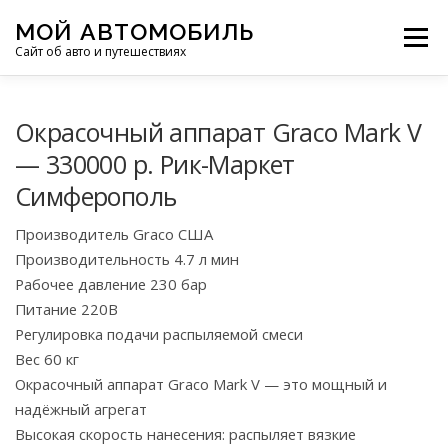
Перейти
МОЙ АВТОМОБИЛЬ
к
Меню
Сайт об авто и путешествиях
содержимому
ПУТЕШЕСТВИЯ
ДЕЛИМСЯ ОПЫТОМ
Окрасочный аппарат Graco Mark V
— 330000 р. Рик-Маркет
Симферополь
МОТОЦИКЛЫ
ЭТО ИНТЕРЕСНО
Производитель Graco США
Производительность 4.7 л мин
ФОТООТЧЕТЫ
ОСТАЛЬНОЕ
Рабочее давление 230 бар
Питание 220В
Регулировка подачи распыляемой смеси
Вес 60 кг
Окрасочный аппарат Graco Mark V — это мощный и
надёжный агрегат
Высокая скорость нанесения: распыляет вязкие