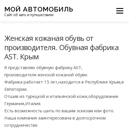
Перейти
МОЙ АВТОМОБИЛЬ
к
Меню
Сайт об авто и путешествиях
содержимому
ПУТЕШЕСТВИЯ
ДЕЛИМСЯ ОПЫТОМ
Женская кожаная обувь от
производителя. Обувная фабрика
AST. Крым
МОТОЦИКЛЫ
ЭТО ИНТЕРЕСНО
Я представляю обувную фабрику AST,
производителя женской кожаной обуви.
ФОТООТЧЕТЫ
ОСТАЛЬНОЕ
Фабрика работает 15 лет,находится в Республике Крым,в
Евпатории.
Отшив из турецкой и итальянской кожи,оборудование
Германия,Италия.
Есть возможность шить по вашим эскизам или фото.
Наша компания заинтересована в долгосрочном
сотрудничестве.