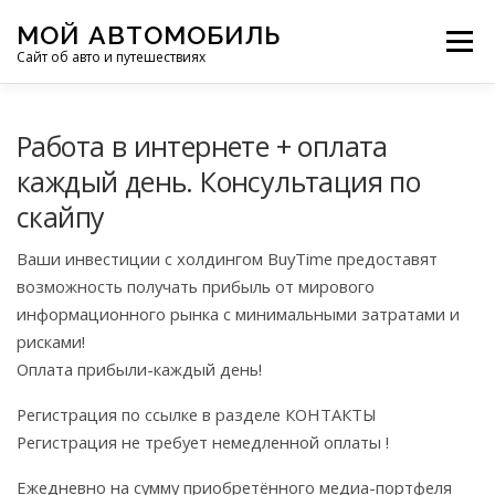
Перейти
МОЙ АВТОМОБИЛЬ
к
Меню
Сайт об авто и путешествиях
содержимому
ПУТЕШЕСТВИЯ
ДЕЛИМСЯ ОПЫТОМ
Работа в интернете + оплата
каждый день. Консультация по
скайпу
МОТОЦИКЛЫ
ЭТО ИНТЕРЕСНО
Ваши инвестиции с холдингом BuyTime предоставят
возможность получать прибыль от мирового
ФОТООТЧЕТЫ
ОСТАЛЬНОЕ
информационного рынка с минимальными затратами и
рисками!
Оплата прибыли-каждый день!
Регистрация по ссылке в разделе КОНТАКТЫ
Регистрация не требует немедленной оплаты !
Ежедневно на сумму приобретённого медиа-портфеля