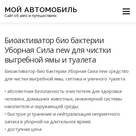
Перейти
МОЙ АВТОМОБИЛЬ
к
Меню
Сайт об авто и путешествиях
содержимому
ПУТЕШЕСТВИЯ
ДЕЛИМСЯ ОПЫТОМ
Биоактиватор био бактерии
Уборная Сила new для чистки
выгребной ямы и туалета
МОТОЦИКЛЫ
ЭТО ИНТЕРЕСНО
Биоактиватор био бактерии Уборная Сила new средство
для чистки выгребной ямы, септика и уличного туалета
ФОТООТЧЕТЫ
ОСТАЛЬНОЕ
• абсолютная безопасность очистителя для здоровья
человека, домашних животных, инженерной системы
накопителя и окружающей среды;
• быстрое устранение и нейтрализация неприятного
запаха в уборной на длительное время;
• доступная цена