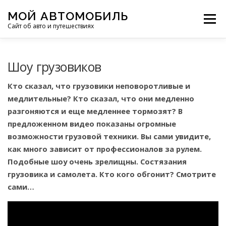
Перейти
МОЙ АВТОМОБИЛЬ
к
Меню
Сайт об авто и путешествиях
содержимому
ПУТЕШЕСТВИЯ
ДЕЛИМСЯ ОПЫТОМ
Шоу грузовиков
Кто сказал, что грузовики неповоротливые и
МОТОЦИКЛЫ
ЭТО ИНТЕРЕСНО
медлительные? Кто сказал, что они медленно
разгоняются и еще медленнее тормозят? В
предложенном видео показаны огромные
ФОТООТЧЕТЫ
ОСТАЛЬНОЕ
возможности грузовой техники. Вы сами увидите,
как много зависит от профессионалов за рулем.
Подобные шоу очень зрелищны. Состязания
грузовика и самолета. Кто кого обгонит? Смотрите
сами…