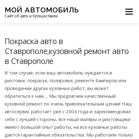
Перейти
МОЙ АВТОМОБИЛЬ
к
Меню
Сайт об авто и путешествиях
содержимому
ПУТЕШЕСТВИЯ
ДЕЛИМСЯ ОПЫТОМ
Покраска авто в
Ставрополе,кузовной ремонт авто
в Ставрополе
МОТОЦИКЛЫ
ЭТО ИНТЕРЕСНО
В том случае, если ваш автомобиль нуждается в
рихтовке, покраске, полировке, ремонте бамперов или
ФОТООТЧЕТЫ
ОСТАЛЬНОЕ
проведении других кузовных работ, вы может
обратиться к нам…. Мы предлагаем качественный
кузовной ремонт по очень привлекательным ценам! Наш
автосервис работает уже с 2004 года и зарекомендовал
себя с лучшей стороны, все наши маляры и рихтовщики
имеют большой опыт работы, на все кузовные работы
дается гарантийные обязательства. Мы работаем только