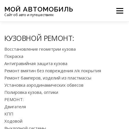
Перейти
МОЙ АВТОМОБИЛЬ
к
Меню
Сайт об авто и путешествиях
содержимому
ПУТЕШЕСТВИЯ
ДЕЛИМСЯ ОПЫТОМ
КУЗОВНОЙ РЕМОНТ:
Восстановление геометрии кузова
МОТОЦИКЛЫ
ЭТО ИНТЕРЕСНО
Покраска
Антигравийная защита кузова
Ремонт вмятин без повреждения л/к покрытия
ФОТООТЧЕТЫ
ОСТАЛЬНОЕ
Ремонт бамперов, изделий из пластмассы
Установка аэродинамических обвесов
Полировка кузова, оптики
РЕМОНТ:
Двигателя
КПП
Ходовой
Выхлопной системы.