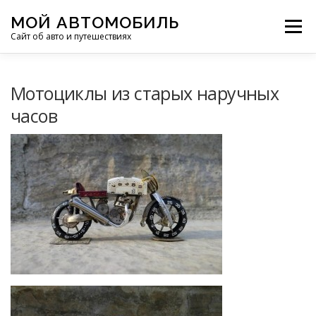
Перейти
МОЙ АВТОМОБИЛЬ
к
Меню
Сайт об авто и путешествиях
содержимому
ПУТЕШЕСТВИЯ
ДЕЛИМСЯ ОПЫТОМ
Мотоциклы из старых наручных
часов
МОТОЦИКЛЫ
ЭТО ИНТЕРЕСНО
ФОТООТЧЕТЫ
ОСТАЛЬНОЕ