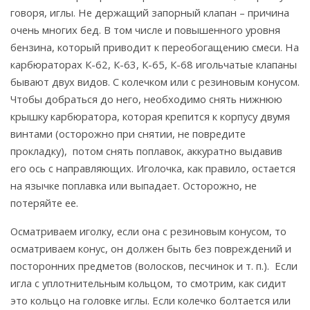
говоря, иглы. Не держащий запорный клапан – причина
очень многих бед. В том числе и повышенного уровня
бензина, который приводит к переобогащению смеси. На
карбюраторах К-62, К-63, К-65, К-68 игольчатые клапаны
бывают двух видов. С колечком или с резиновым конусом.
Чтобы добраться до него, необходимо снять нижнюю
крышку карбюратора, которая крепится к корпусу двумя
винтами (осторожно при снятии, не повредите
прокладку), потом снять поплавок, аккуратно выдавив
его ось с направляющих. Иголочка, как правило, остается
на язычке поплавка или выпадает. Осторожно, не
потеряйте ее.
Осматриваем иголку, если она с резиновым конусом, то
осматриваем конус, он должен быть без повреждений и
посторонних предметов (волосков, песчинок и т. п.). Если
игла с уплотнительным кольцом, то смотрим, как сидит
это кольцо на головке иглы. Если колечко болтается или