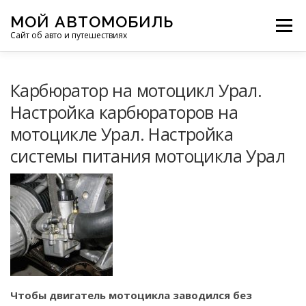
Перейти
МОЙ АВТОМОБИЛЬ
к
Меню
Сайт об авто и путешествиях
содержимому
ПУТЕШЕСТВИЯ
ДЕЛИМСЯ ОПЫТОМ
Карбюратор на мотоцикл Урал.
Настройка карбюраторов на
мотоцикле Урал. Настройка
МОТОЦИКЛЫ
ЭТО ИНТЕРЕСНО
системы питания мотоцикла Урал
ФОТООТЧЕТЫ
ОСТАЛЬНОЕ
Чтобы двигатель мотоцикла заводился без