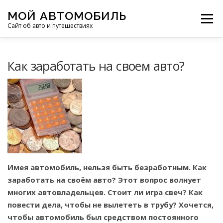
Перейти
МОЙ АВТОМОБИЛЬ
к
Меню
Сайт об авто и путешествиях
содержимому
ПУТЕШЕСТВИЯ
ДЕЛИМСЯ ОПЫТОМ
Как заработать на своем авто?
МОТОЦИКЛЫ
ЭТО ИНТЕРЕСНО
ФОТООТЧЕТЫ
ОСТАЛЬНОЕ
Имея автомобиль, нельзя быть безработным.
Как
заработать на своём авто? Этот вопрос волнует
многих автовладельцев. Стоит ли игра свеч? Как
повести дела, чтобы не вылететь в трубу? Хочется,
чтобы автомобиль был средством постоянного