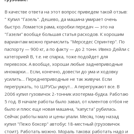
В качестве ответа на этот вопрос приведем такой отзыв:
" Купил "Газель". Дешево, да машина умирает очень
быстро. Ломается рама, коробки передач — это на
"Газели" вообще большая статья расходов. К хорошим
вариантам можно причислить "Мерседес Спринтер". По
паспорту — 900 кг, а по факту — до 2 тонн. Ивеко Дейли с
категорией В, т.е. не спарка, тоже подойдет для
перевозок. А вообще, хороши любые заднеприводные
иномарки… Если, конечно, довести до ума и ходовку
усилить… Переднеприводные не так живучи. Если
перегружать, то ШРУСы умрут… А перегружают все. В
2006 купил гузовичок 2-тонник изотерма-будка. Работаю
5 год. В начале работы было завал, от клиентов отбоя не
было и плюс еще новая машина, "капуста" рубилась.
Сейчас работы мало и цены упали. Месяц тому назад
купил "Пежо боксер" автобус 18-местный (грузовичок
стоит). Работать можно. Мораль такова: работать надо и