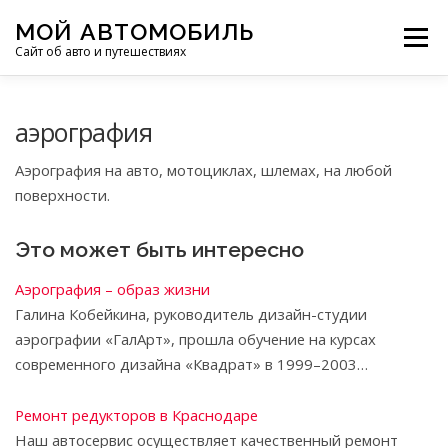
Перейти
МОЙ АВТОМОБИЛЬ
к
Меню
Сайт об авто и путешествиях
содержимому
ПУТЕШЕСТВИЯ
ДЕЛИМСЯ ОПЫТОМ
аэрография
Аэрография на авто, мотоциклах, шлемах, на любой
МОТОЦИКЛЫ
ЭТО ИНТЕРЕСНО
поверхности.
Это может быть интересно
ФОТООТЧЕТЫ
ОСТАЛЬНОЕ
Аэрография – образ жизни
Галина Кобейкина, руководитель дизайн-студии
аэрографии «ГалАрт», прошла обучение на курсах
современного дизайна «Квадрат» в 1999–2003…
Ремонт редукторов в Краснодаре
Наш автосервис осуществляет качественный ремонт