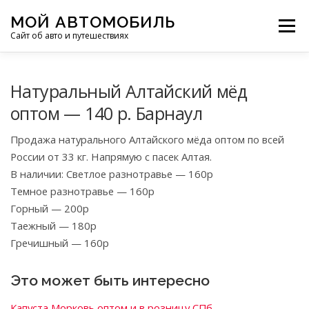
Перейти
МОЙ АВТОМОБИЛЬ
к
Меню
Сайт об авто и путешествиях
содержимому
ПУТЕШЕСТВИЯ
ДЕЛИМСЯ ОПЫТОМ
Натуральный Алтайский мёд
оптом — 140 р. Барнаул
МОТОЦИКЛЫ
ЭТО ИНТЕРЕСНО
Продажа натурального Алтайского мёда оптом по всей
России от 33 кг. Напрямую с пасек Алтая.
В наличии: Светлое разнотравье — 160р
ФОТООТЧЕТЫ
ОСТАЛЬНОЕ
Темное разнотравье — 160р
Горный — 200р
Таежный — 180р
Гречишный — 160р
Это может быть интересно
Капуста Морковь оптом и в розницу СПб