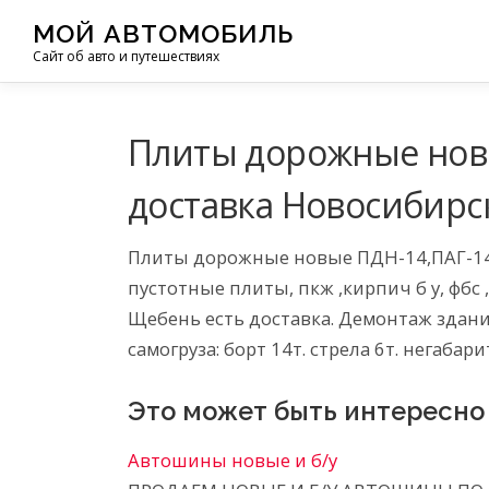
Перейти
МОЙ АВТОМОБИЛЬ
к
Сайт об авто и путешествиях
содержимому
Плиты дорожные новы
доставка Новосибирс
Плиты дорожные новые ПДН-14,ПАГ-14 р
пустотные плиты, пкж ,кирпич б у, фбс 
Щебень есть доставка. Демонтаж здани
самогруза: борт 14т. стрела 6т. негабари
Это может быть интересно
Автошины новые и б/у