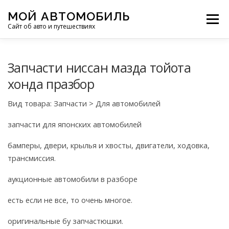
Перейти
МОЙ АВТОМОБИЛЬ
к
Меню
Сайт об авто и путешествиях
содержимому
ПУТЕШЕСТВИЯ
ДЕЛИМСЯ ОПЫТОМ
Запчасти ниссан мазда тойота
хонда празбор
МОТОЦИКЛЫ
ЭТО ИНТЕРЕСНО
Вид товара: Запчасти > Для автомобилей
запчасти для японских автомобилей
ФОТООТЧЕТЫ
ОСТАЛЬНОЕ
бамперы, двери, крылья и хвосты, двигатели, ходовка,
трансмиссия.
аукционные автомобили в разборе
есть если не все, то очень многое.
оригинальные бу запчастюшки.