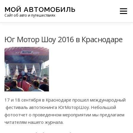
Перейти
МОЙ АВТОМОБИЛЬ
к
Меню
Сайт об авто и путешествиях
содержимому
ПУТЕШЕСТВИЯ
ДЕЛИМСЯ ОПЫТОМ
Юг Мотор Шоу 2016 в Краснодаре
МОТОЦИКЛЫ
ЭТО ИНТЕРЕСНО
ФОТООТЧЕТЫ
ОСТАЛЬНОЕ
17 и 18 сентября в Краснодаре прошел международный
фестиваль автотюнинга ЮгМоторШоу. Небольшой
фотоотчет о проведенном мероприятии мы предлагаем
читателям нашего журнала.