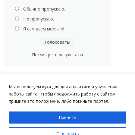
Обычно пропускаю.
Не пропускаю.
Я сам всем моргаю!
Посмотреть результаты
Мы используем куки для для аналитики и улучшения
работы сайта. Чтобы продолжить работу с сайтом,
примите это положение, либо покиньте портал.
Принять
Авторские права © 2026 Мой Автомобиль |
Политика
конфиденциальности
Отклонить