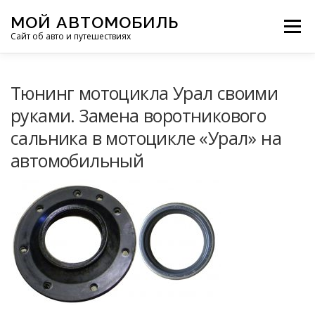
Перейти
МОЙ АВТОМОБИЛЬ
к
Меню
Сайт об авто и путешествиях
содержимому
ПУТЕШЕСТВИЯ
ДЕЛИМСЯ ОПЫТОМ
Тюнинг мотоцикла Урал своими
руками. Замена воротникового
сальника в мотоцикле «Урал» на
МОТОЦИКЛЫ
ЭТО ИНТЕРЕСНО
автомобильный
ФОТООТЧЕТЫ
ОСТАЛЬНОЕ