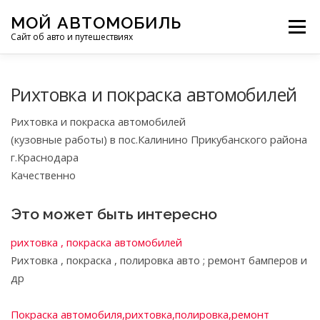
Перейти
МОЙ АВТОМОБИЛЬ
к
Меню
Сайт об авто и путешествиях
содержимому
ПУТЕШЕСТВИЯ
ДЕЛИМСЯ ОПЫТОМ
Рихтовка и покраска автомобилей
Рихтовка и покраска автомобилей
МОТОЦИКЛЫ
ЭТО ИНТЕРЕСНО
(кузовные работы) в пос.Калинино Прикубанского района
г.Краснодара
Качественно
ФОТООТЧЕТЫ
ОСТАЛЬНОЕ
Это может быть интересно
рихтовка , покраска автомобилей
Рихтовка , покраска , полировка авто ; ремонт бамперов и
др
Покраска автомобиля,рихтовка,полировка,ремонт