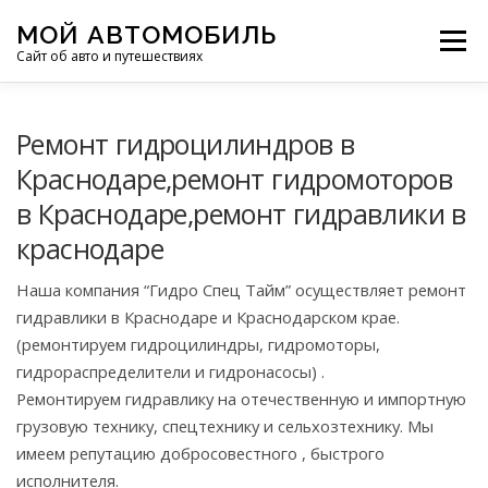
Перейти
МОЙ АВТОМОБИЛЬ
к
Меню
Сайт об авто и путешествиях
содержимому
ПУТЕШЕСТВИЯ
ДЕЛИМСЯ ОПЫТОМ
Ремонт гидроцилиндров в
Краснодаре,ремонт гидромоторов
в Краснодаре,ремонт гидравлики в
МОТОЦИКЛЫ
ЭТО ИНТЕРЕСНО
краснодаре
ФОТООТЧЕТЫ
ОСТАЛЬНОЕ
Наша компания “Гидро Спец Тайм” осуществляет ремонт
гидравлики в Краснодаре и Краснодарском крае.
(ремонтируем гидроцилиндры, гидромоторы,
гидрораспределители и гидронасосы) .
Ремонтируем гидравлику на отечественную и импортную
грузовую технику, спецтехнику и сельхозтехнику. Мы
имеем репутацию добросовестного , быстрого
исполнителя.