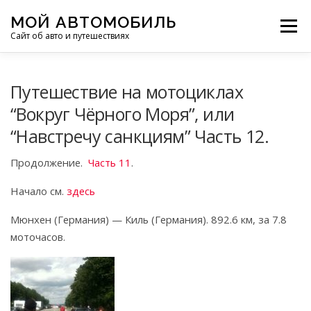
Перейти
МОЙ АВТОМОБИЛЬ
к
Меню
Сайт об авто и путешествиях
содержимому
ПУТЕШЕСТВИЯ
ДЕЛИМСЯ ОПЫТОМ
Путешествие на мотоциклах
“Вокруг Чёрного Моря”, или
“Навстречу санкциям” Часть 12.
МОТОЦИКЛЫ
ЭТО ИНТЕРЕСНО
Продолжение.
Часть 11
.
ФОТООТЧЕТЫ
ОСТАЛЬНОЕ
Начало см.
здесь
Мюнхен (Германия) — Киль (Германия). 892.6 км, за 7.8
моточасов.