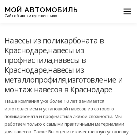
Перейти
МОЙ АВТОМОБИЛЬ
к
Меню
Сайт об авто и путешествиях
содержимому
ПУТЕШЕСТВИЯ
ДЕЛИМСЯ ОПЫТОМ
Навесы из поликарбоната в
Краснодаре,навесы из
профнастила,навесы в
МОТОЦИКЛЫ
ЭТО ИНТЕРЕСНО
Краснодаре,навесы из
металлопрофиля,изготовление и
ФОТООТЧЕТЫ
ОСТАЛЬНОЕ
монтаж навесов в Краснодаре
Наша компания уже более 10 лет занимается
изготовлением и установкой навесов из сотового
поликарбоната и профнастила любой сложности. Мы
работаем только с самыми практичными материалами
для навесов. Также Вы оцените качественную установку