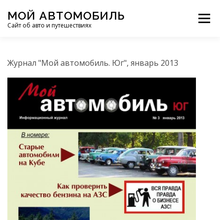
Перейти
МОЙ АВТОМОБИЛЬ
к
Меню
Сайт об авто и путешествиях
содержимому
ПУТЕШЕСТВИЯ
ДЕЛИМСЯ ОПЫТОМ
Журнал "Мой автомобиль. Юг", январь 2013
МОТОЦИКЛЫ
ЭТО ИНТЕРЕСНО
ФОТООТЧЕТЫ
ОСТАЛЬНОЕ