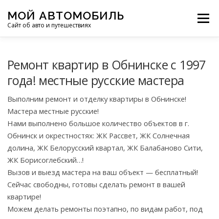
Перейти
МОЙ АВТОМОБИЛЬ
к
Меню
Сайт об авто и путешествиях
содержимому
ПУТЕШЕСТВИЯ
ДЕЛИМСЯ ОПЫТОМ
Ремонт квартир в Обнинске с 1997
года! местные русские мастера
МОТОЦИКЛЫ
ЭТО ИНТЕРЕСНО
Выполним ремонт и отделку квартиры в Обнинске!
Мастера местные русские!
Нами выполнено большое количество объектов в г.
ФОТООТЧЕТЫ
ОСТАЛЬНОЕ
Обнинск и окрестностях: ЖК Рассвет, ЖК Солнечная
долина, ЖК Белорусский квартал, ЖК Балабаново Сити,
ЖК Борисоглебский…!
Вызов и выезд мастера на ваш объект — бесплатный!
Сейчас свободны, готовы сделать ремонт в вашей
квартире!
Можем делать ремонты поэтапно, по видам работ, под