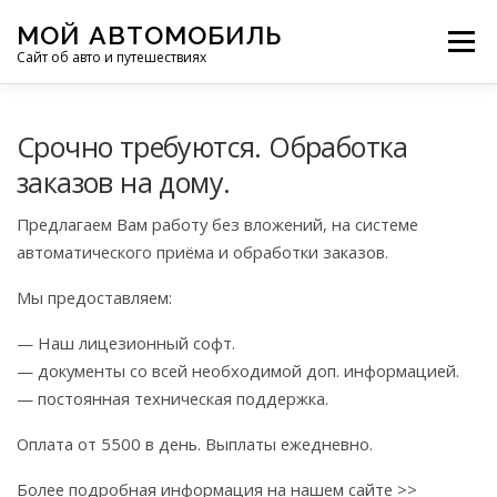
Перейти
МОЙ АВТОМОБИЛЬ
к
Меню
Сайт об авто и путешествиях
содержимому
ПУТЕШЕСТВИЯ
ДЕЛИМСЯ ОПЫТОМ
Срочно требуются. Обработка
заказов на дому.
МОТОЦИКЛЫ
ЭТО ИНТЕРЕСНО
Предлагаем Вам работу без вложений, на системе
автоматического приёма и обработки заказов.
ФОТООТЧЕТЫ
ОСТАЛЬНОЕ
Мы предоставляем:
— Наш лицезионный софт.
— документы со всей необходимой доп. информацией.
— постоянная техническая поддержка.
Оплата от 5500 в день. Выплаты ежедневно.
Более подробная информация на нашем сайте >>