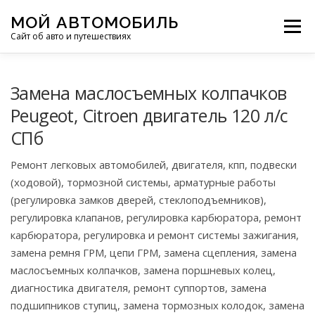
Перейти
МОЙ АВТОМОБИЛЬ
к
Меню
Сайт об авто и путешествиях
содержимому
ПУТЕШЕСТВИЯ
ДЕЛИМСЯ ОПЫТОМ
Замена маслосъемных колпачков
Peugeot, Citroen двигатель 120 л/с
СПб
МОТОЦИКЛЫ
ЭТО ИНТЕРЕСНО
Ремонт легковых автомобилей, двигателя, кпп, подвески
(ходовой), тормозной системы, арматурные работы
ФОТООТЧЕТЫ
ОСТАЛЬНОЕ
(регулировка замков дверей, стеклоподъемников),
регулировка клапанов, регулировка карбюратора, ремонт
карбюратора, регулировка и ремонт системы зажигания,
замена ремня ГРМ, цепи ГРМ, замена сцепления, замена
маслосъемных колпачков, замена поршневых колец,
диагностика двигателя, ремонт суппортов, замена
подшипников ступиц, замена тормозных колодок, замена