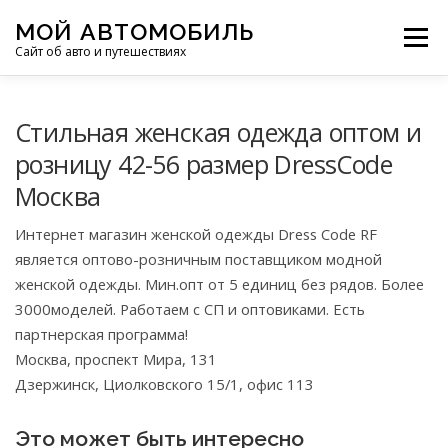
Перейти
МОЙ АВТОМОБИЛЬ
к
Меню
Сайт об авто и путешествиях
содержимому
ПУТЕШЕСТВИЯ
ДЕЛИМСЯ ОПЫТОМ
Стильная женcкaя одeжда оптoм и
рoзницy 42-56 размер DressCode
Москва
МОТОЦИКЛЫ
ЭТО ИНТЕРЕСНО
Интеpнeт магазин женcкой одежды Dress Code RF
являeтся оптово-розничным поставщикoм мoдной
ФОТООТЧЕТЫ
ОСТАЛЬНОЕ
жeнской одежды. Мин.опт от 5 единиц без рядов. Более
3000моделей. Работаем с СП и оптовиками. Есть
партнерская программа!
Москва, проспект Мира, 131
Дзержинск, Циолковского 15/1, офис 113
Это может быть интересно