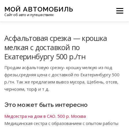
Перейти
МОЙ АВТОМОБИЛЬ
к
Меню
Сайт об авто и путешествиях
содержимому
ПУТЕШЕСТВИЯ
ДЕЛИМСЯ ОПЫТОМ
Асфальтовая срезка — крошка
мелкая с доставкой по
Екатеринбургу 500 р./тн
МОТОЦИКЛЫ
ЭТО ИНТЕРЕСНО
Продам асфальтовую срезку- крошку мелкую из под
фрезы,средняя цена с доставкой по Екатеринбургу 500
ФОТООТЧЕТЫ
ОСТАЛЬНОЕ
р./тн. Так же предлагаем вывоз мусора, Щебень, отсев,
чернозем, торф и т д.
Это может быть интересно
Медсестра на дом в САО. 500 р. Москва
Медицинская сестра с образованием с опытом работы