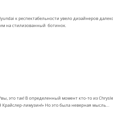
yundai к респектабельности увело дизайнеров далек
жим на стилизованный ботинок.
 Увы, это так! В определенный момент кто-то из Chrysle
й Крайслер-лимузин!» Но это была неверная мысль…