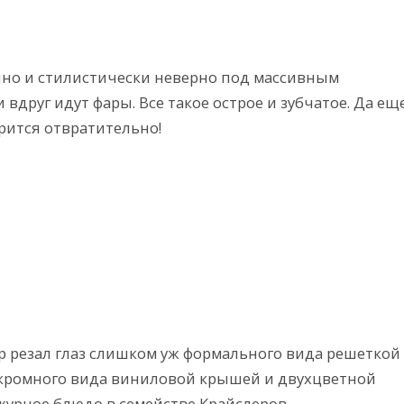
о и стилистически неверно под массивным
друг идут фары. Все такое острое и зубчатое. Да ещ
рится отвратительно!
р резал глаз слишком уж формального вида решеткой
скромного вида виниловой крышей и двухцветной
журное блюдо в семействе Крайслеров.